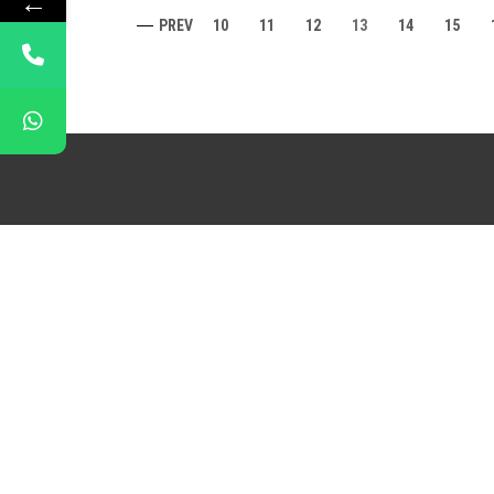
←
PREV
10
11
12
13
14
15