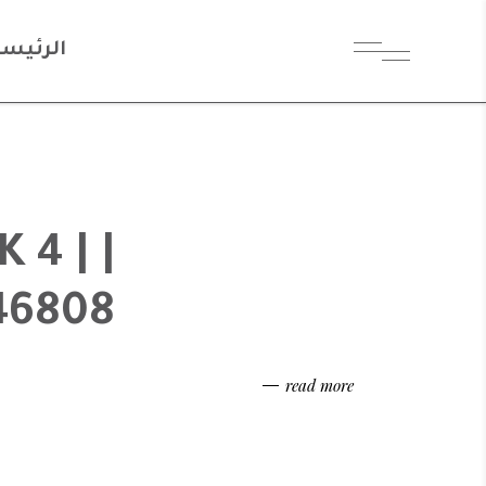
الرئيسي
K 4 |
46808
read more