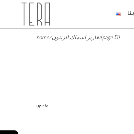
نا
(page 13)
تقارير اسماك الزيتون
/
home
By
info