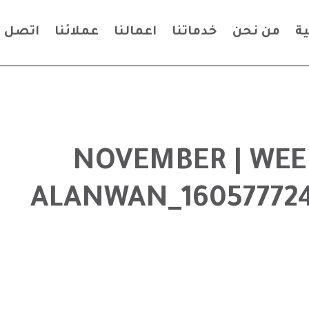
ة
من نحن
خدماتنا
اعمالنا
عملائنا
اتصل ب
| NOVEMBER | WEE
ALANWAN_16057772